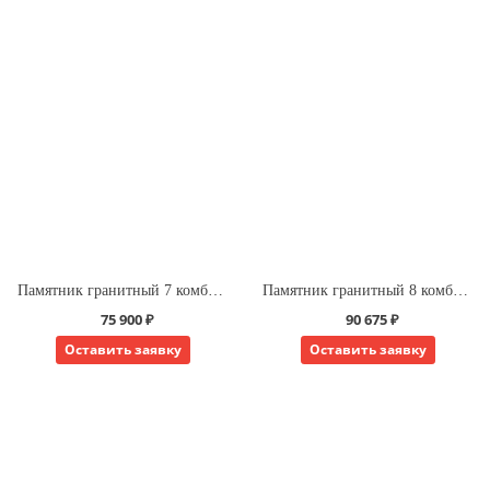
Памятник гранитный 7 комбинированный для одного
Памятник гранитный 8 комбинированный для одного
75 900 ₽
90 675 ₽
Оставить заявку
Оставить заявку