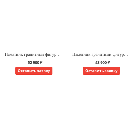
Памятник гранитный фигурный завиток
Памятник гранитный фигурный китайская форма
52 900 ₽
43 900 ₽
Оставить заявку
Оставить заявку