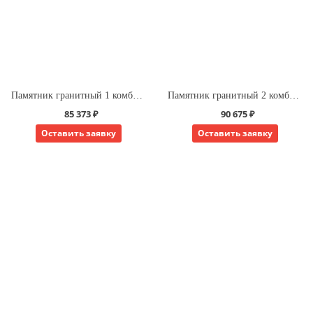
Памятник гранитный 1 комбинированный для одного
Памятник гранитный 2 комбинированный для одного
85 373 ₽
90 675 ₽
Оставить заявку
Оставить заявку