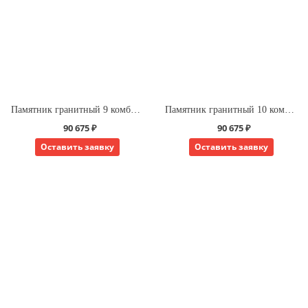
Памятник гранитный 9 комбинированный для одного
Памятник гранитный 10 комбинированный для одного
90 675 ₽
90 675 ₽
Оставить заявку
Оставить заявку