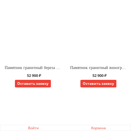
Памятник гранитный береза с крестом
Памятник гранитный виноград с крестом
52 900 ₽
52 900 ₽
Оставить заявку
Оставить заявку
Войти
Корзина