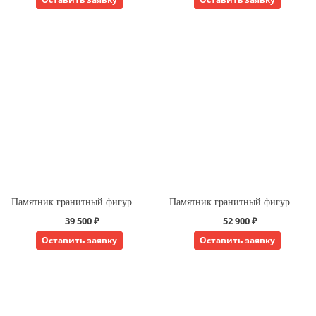
Памятник гранитный фигурный волна крест
Памятник гранитный фигурный дева в овале
39 500 ₽
52 900 ₽
Оставить заявку
Оставить заявку