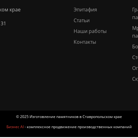
ком крае
Эпитафия
Гр
па
Статьи
 31
М
Наши работы
па
Контакты
Бо
Ст
О
Ск
© 2025 Изготовление памятников в Ставропольском крае
Бизнес AI
- комплексное продвижение производственных компаний