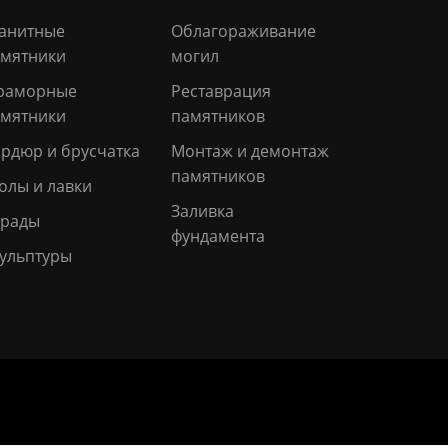
анитные
Облагораживание
мятники
могил
раморные
Реставрация
мятники
памятников
рдюр и брусчатка
Монтаж и демонтаж
памятников
олы и лавки
Заливка
грады
фундамента
ульптуры