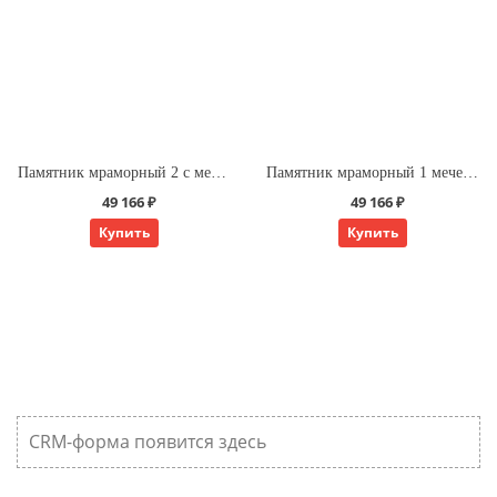
Памятник мраморный 2 с мечетью слева
Памятник мраморный 1 мечеть с горой
49 166 ₽
49 166 ₽
Купить
Купить
CRM-форма появится здесь