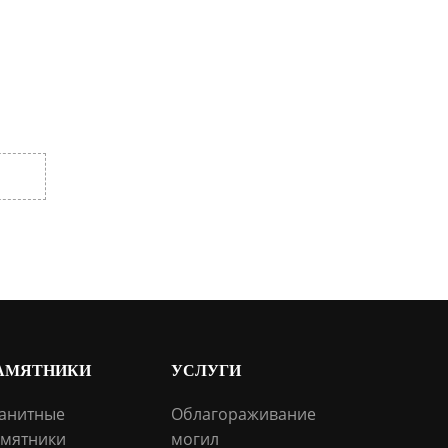
АМЯТНИКИ
УСЛУГИ
анитные
Облагораживание
мятники
могил