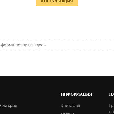
КОНСУЛЬТАЦИЯ
-форма появится здесь
ИНФОРМАЦИЯ
П
ком крае
Эпитафия
Гр
па