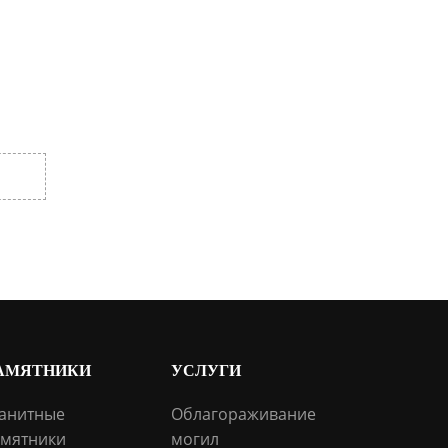
АМЯТНИКИ
УСЛУГИ
анитные
Облагораживание
мятники
могил