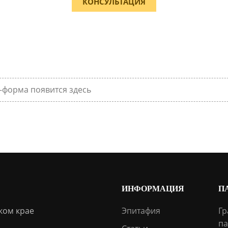
КОНСУЛЬТАЦИЯ
-форма появится здесь
ИНФОРМАЦИЯ
П
ком крае
Эпитафия
Гр
па