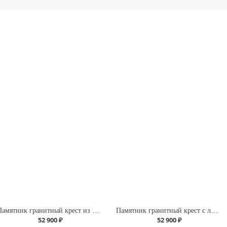
Памятник гранитный крест из роз
Памятник гранитный крест с лилиями
52 900 ₽
52 900 ₽