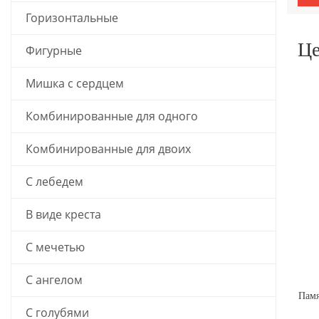
Горизонтальные
Це
Фигурные
Мишка с сердцем
Комбинированные для одного
Комбинированные для двоих
С лебедем
В виде креста
С мечетью
С ангелом
С голубями