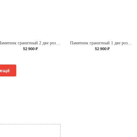
Памятник гранитный 2 две розы снизу
Памятник гранитный 1 две розы снизу
52 900 ₽
52 900 ₽
 ещё