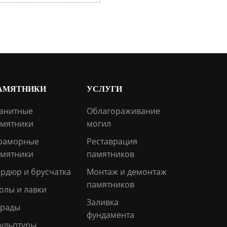
АМЯТНИКИ
УСЛУГИ
анитные
Облагораживание
мятники
могил
раморные
Реставрация
мятники
памятников
рдюр и брусчатка
Монтаж и демонтаж
памятников
олы и лавки
Заливка
грады
фундамента
ульптуры