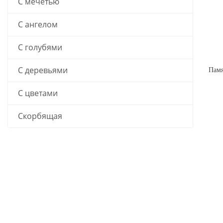
С мечетью
С ангелом
С голубями
С деревьями
С цветами
Скорбящая