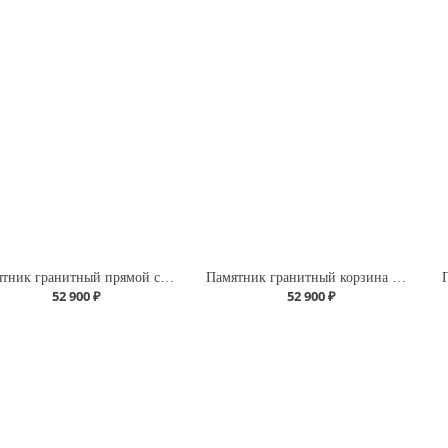
Памятник гранитный прямой с корзиной
Памятник гранитный корзина с ручкой
52 900 ₽
52 900 ₽