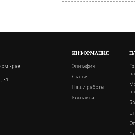
ИНФОРМАЦИЯ
П
ком крае
Эпитафия
Гр
па
Статьи
, 31
М
Наши работы
па
Контакты
Бо
Ст
О
Ск