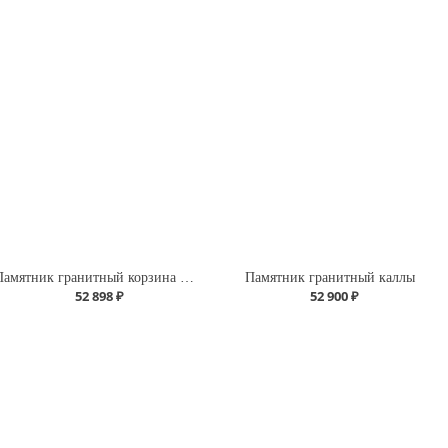
Памятник гранитный корзина с розами плечики
Памятник гранитный каллы
52 898 ₽
52 900 ₽