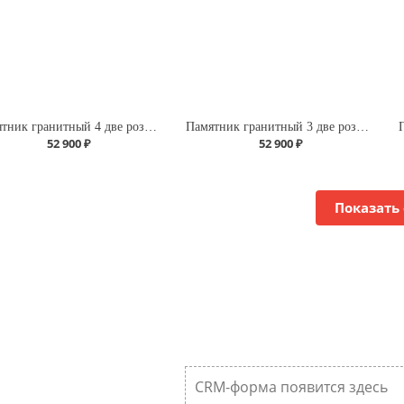
Памятник гранитный 4 две розы снизу
Памятник гранитный 3 две розы снизу
52 900 ₽
52 900 ₽
Показать
CRM-форма появится здесь