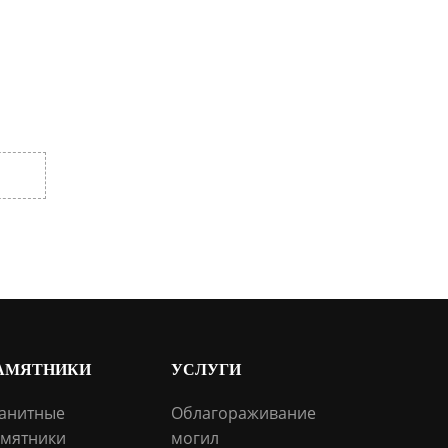
АМЯТНИКИ
УСЛУГИ
анитные
Облагораживание
мятники
могил