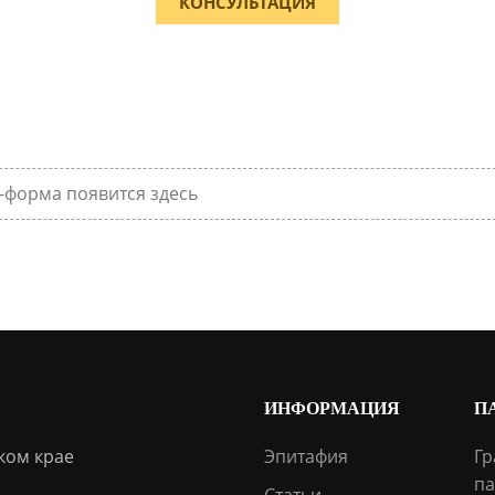
КОНСУЛЬТАЦИЯ
-форма появится здесь
ИНФОРМАЦИЯ
П
ком крае
Эпитафия
Гр
па