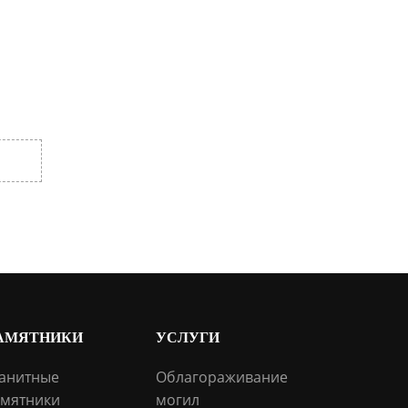
АМЯТНИКИ
УСЛУГИ
анитные
Облагораживание
мятники
могил