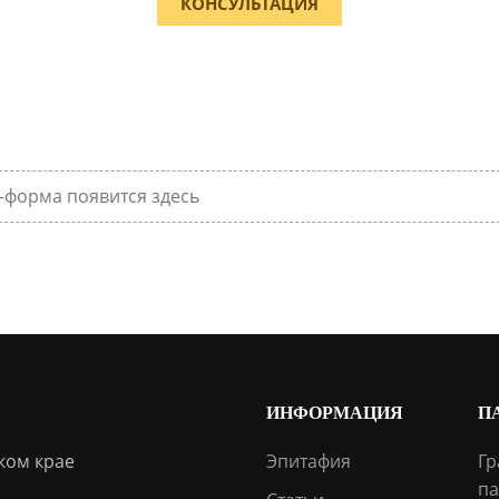
КОНСУЛЬТАЦИЯ
-форма появится здесь
ИНФОРМАЦИЯ
П
ком крае
Эпитафия
Гр
па