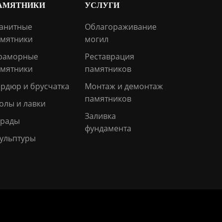
АМЯТНИКИ
УСЛУГИ
анитные
Облагораживание
мятники
могил
раморные
Реставрация
мятники
памятников
рдюр и брусчатка
Монтаж и демонтаж
памятников
олы и лавки
Заливка
грады
фундамента
ульптуры