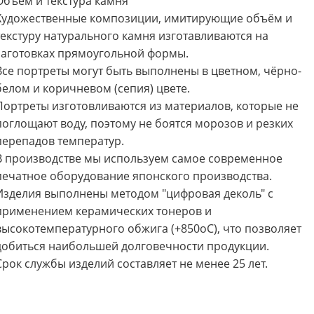
Объём и текстура камня
Художественные композиции, имитирующие объём и
текстуру натурального камня изготавливаются на
заготовках прямоугольной формы.
Все портреты могут быть выполнены в цветном, чёрно-
белом и коричневом (сепия) цвете.
Портреты изготовливаются из материалов, которые не
поглощают воду, поэтому не боятся морозов и резких
перепадов температур.
В производстве мы используем самое современное
печатное оборудование японского производства.
Изделия выполнены методом "цифровая деколь" с
применением керамических тонеров и
высокотемпературного обжига (+850oС), что позволяет
добиться наибольшей долговечности продукции.
Срок службы изделий составляет не менее 25 лет.