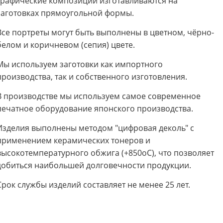
Графические композиции изготавливаются на
заготовках прямоугольной формы.
Все портреты могут быть выполнены в цветном, чёрно-
белом и коричневом (сепия) цвете.
Мы используем заготовки как импортного
производства, так и собственного изготовления.
В производстве мы используем самое современное
печатное оборудование японского производства.
Изделия выполнены методом "цифровая деколь" с
применением керамических тонеров и
высокотемпературного обжига (+850oС), что позволяет
добиться наибольшей долговечности продукции.
Срок службы изделий составляет не менее 25 лет.