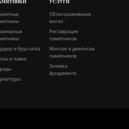
АМЯТНИКИ
УСЛУГИ
анитные
Облагораживание
мятники
могил
раморные
Реставрация
мятники
памятников
рдюр и брусчатка
Монтаж и демонтаж
памятников
олы и лавки
Заливка
грады
фундамента
ульптуры