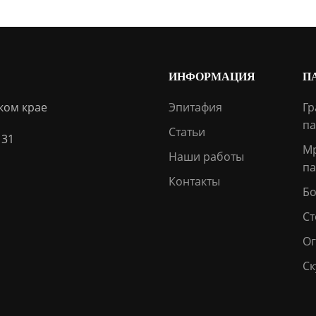
ИНФОРМАЦИЯ
П
ком крае
Эпитафия
Гр
па
Статьи
 31
М
Наши работы
па
Контакты
Бо
Ст
О
Ск