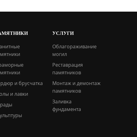
АМЯТНИКИ
УСЛУГИ
анитные
Облагораживание
мятники
могил
раморные
Реставрация
мятники
памятников
рдюр и брусчатка
Монтаж и демонтаж
памятников
олы и лавки
Заливка
грады
фундамента
ульптуры