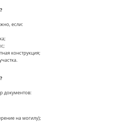
?
жно, если:
ка;
с;
тная конструкция;
участка.
?
р документов:
рение на могилу);