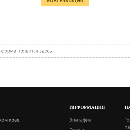
КОНСУЛЬТАЦИЯ
-форма появится здесь
ИНФОРМАЦИЯ
П
ком крае
Эпитафия
Гр
па