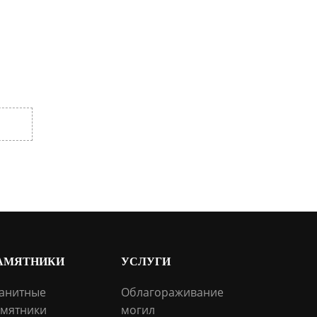
АМЯТНИКИ
УСЛУГИ
анитные
Облагораживание
мятники
могил