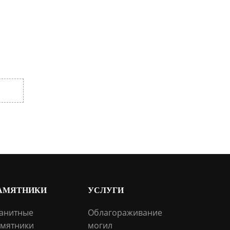
АМЯТНИКИ
УСЛУГИ
анитные
Облагораживание
мятники
могил