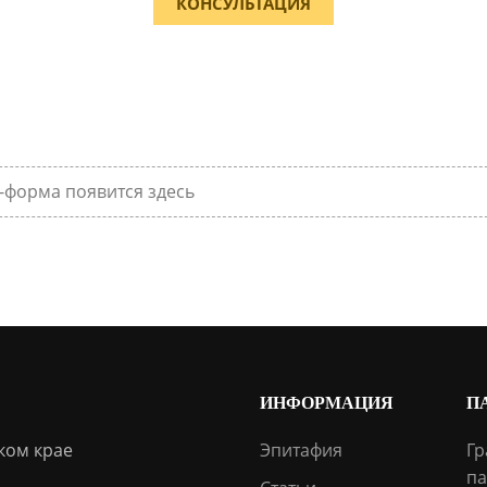
КОНСУЛЬТАЦИЯ
-форма появится здесь
ИНФОРМАЦИЯ
П
ком крае
Эпитафия
Гр
па