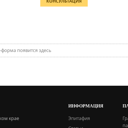
КОНСУЛЬТАЦИЯ
-форма появится здесь
ИНФОРМАЦИЯ
П
ком крае
Эпитафия
Гр
па