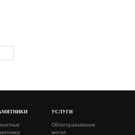
АМЯТНИКИ
УСЛУГИ
анитные
Облагораживание
мятники
могил