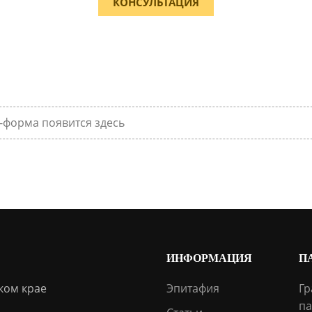
КОНСУЛЬТАЦИЯ
-форма появится здесь
ИНФОРМАЦИЯ
П
ком крае
Эпитафия
Гр
па