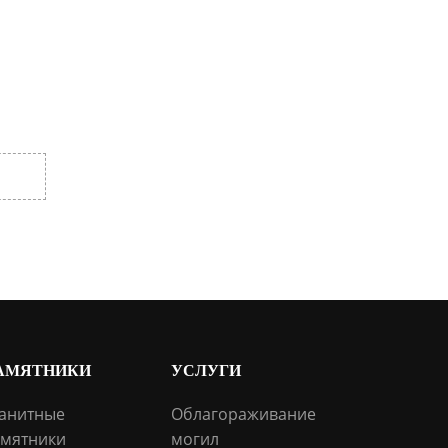
АМЯТНИКИ
УСЛУГИ
анитные
Облагораживание
мятники
могил