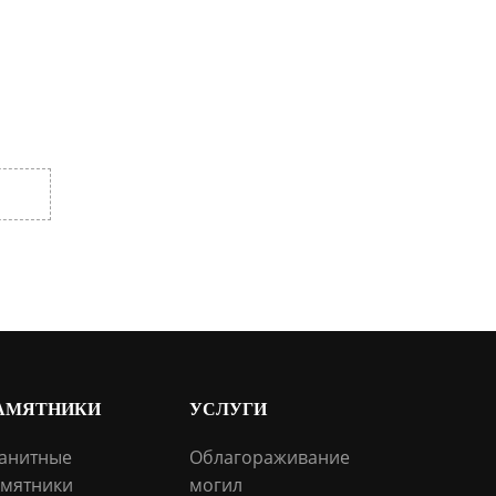
АМЯТНИКИ
УСЛУГИ
анитные
Облагораживание
мятники
могил