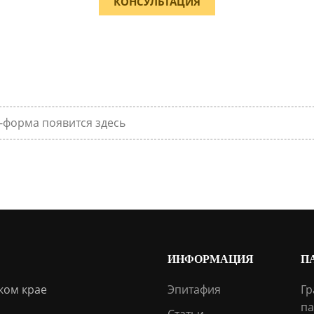
КОНСУЛЬТАЦИЯ
-форма появится здесь
ИНФОРМАЦИЯ
П
ком крае
Эпитафия
Гр
па