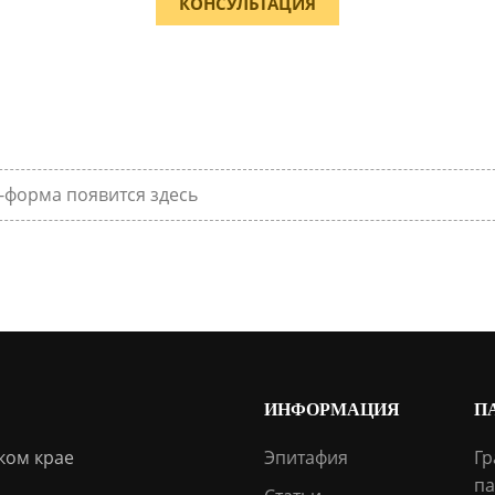
КОНСУЛЬТАЦИЯ
-форма появится здесь
ИНФОРМАЦИЯ
П
ком крае
Эпитафия
Гр
па