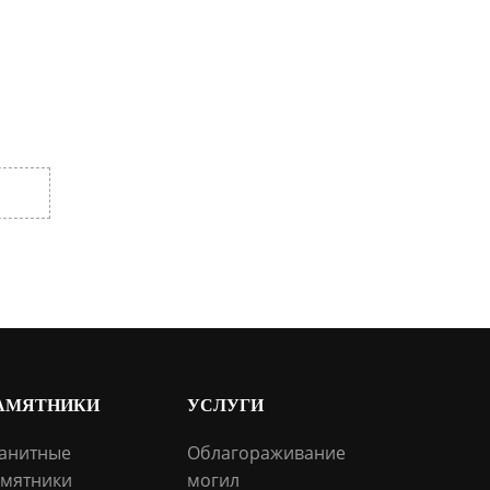
АМЯТНИКИ
УСЛУГИ
анитные
Облагораживание
мятники
могил