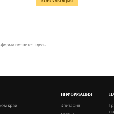
КОНСУЛЬТАЦИЯ
-форма появится здесь
ИНФОРМАЦИЯ
П
ком крае
Эпитафия
Гр
па