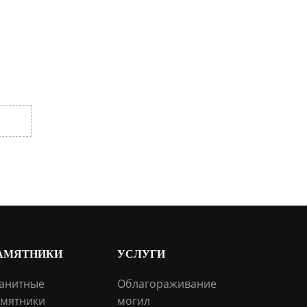
АМЯТНИКИ
УСЛУГИ
анитные
Облагораживание
мятники
могил